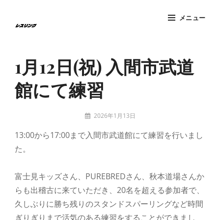
コ
メニュー
ン
テ
Site
ン
Overlay
1月12日(祝) 入間市武道
ツ
へ
館にて練習
ス
キ
投
ッ
2026年1月13日
稿
tatzney
プ
13:00から17:00まで入間市武道館にて練習を行いまし
者:
た。
富士見キッズさん、PUREBREDさん、秋本道場さんか
らも出稽古に来ていただき、20名を超える参加者で、
久しぶりに勝ち残りのスタンドスパーリングなど時間
ぎりぎりまで活気のある練習をすることができまし