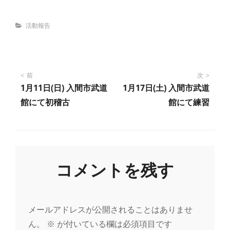
Categories
活動報告
投
前
次
1月11日(日) 入間市武道
1月17日(土) 入間市武道
稿
館にて初稽古
館にて練習
ナ
ビ
コメントを残す
ゲ
ー
メールアドレスが公開されることはありませ
ん。
※
が付いている欄は必須項目です