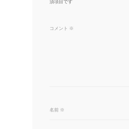
シ
須項目です
ョ
コメント
※
ン
名前
※