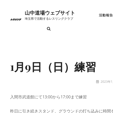
コ
ン
山中道場ウェブサイト
活動報告
テ
埼玉県で活動するレスリングクラブ
ン
検
お
こ
ト
プ
リ
山
ツ
索
問
れ
ッ
ラ
ン
中
へ
い
か
プ
イ
ク
道
Site
ス
合
ら
ペ
バ
場
Overlay
キ
わ
の
ー
シ
に
ッ
1月9日（日）練習
せ
日
ジ
ー
つ
プ
程
ポ
い
リ
て
投
2023年
稿
tatzney
シ
者:
ー
入間市武道館にて13:00から17:00まで練習
昨日に引き続きスタンド、グラウンドの打ち込みに時間