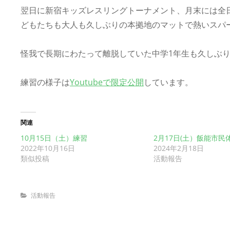
翌日に新宿キッズレスリングトーナメント、月末には全
どもたちも大人も久しぶりの本拠地のマットで熱いスパ
怪我で長期にわたって離脱していた中学1年生も久しぶ
練習の様子は
Youtubeで限定公開
しています。
関連
10月15日（土）練習
2月17日(土）飯能市
2022年10月16日
2024年2月18日
類似投稿
活動報告
Categories
活動報告