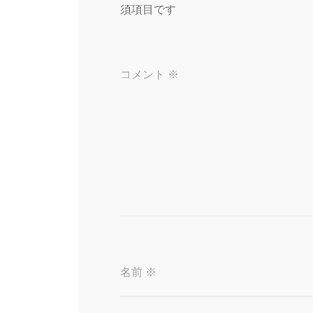
須項目です
ョ
ン
コメント
※
名前
※