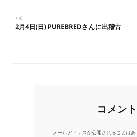
投
前
2月4日(日) PUREBREDさんに出稽古
稿
ナ
ビ
ゲ
ー
コメン
シ
メールアドレスが公開されることはあ