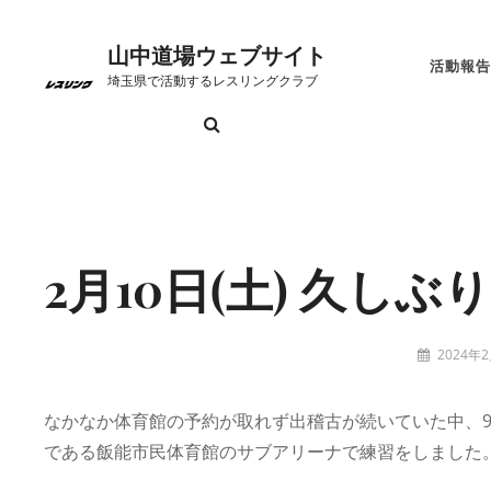
コ
ン
山中道場ウェブサイト
活動報告
テ
埼玉県で活動するレスリングクラブ
ン
検
お
こ
ト
プ
リ
山
ツ
索
問
れ
ッ
ラ
ン
中
へ
い
か
プ
イ
ク
道
Site
ス
合
ら
ペ
バ
場
Overlay
キ
わ
の
ー
シ
に
ッ
2月10日(土) 久し
せ
日
ジ
ー
つ
プ
程
ポ
い
リ
て
投
2024年
稿
tatzney
シ
者:
ー
なかなか体育館の予約が取れず出稽古が続いていた中、9:0
である飯能市民体育館のサブアリーナで練習をしました