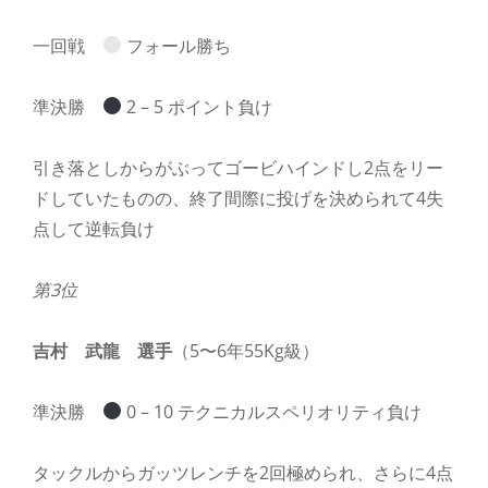
一回戦
フォール勝ち
準決勝
2 – 5 ポイント負け
引き落としからがぶってゴービハインドし2点をリー
ドしていたものの、終了間際に投げを決められて4失
点して逆転負け
第3位
吉村 武龍 選手
（5〜6年55Kg級）
準決勝
0 – 10 テクニカルスペリオリティ負け
タックルからガッツレンチを2回極められ、さらに4点