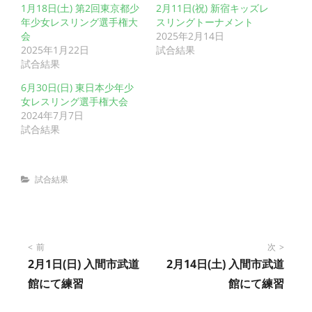
1月18日(土) 第2回東京都少
2月11日(祝) 新宿キッズレ
年少女レスリング選手権大
スリングトーナメント
会
2025年2月14日
2025年1月22日
試合結果
試合結果
6月30日(日) 東日本少年少
女レスリング選手権大会
2024年7月7日
試合結果
Categories
試合結果
投
前
次
2月1日(日) 入間市武道
2月14日(土) 入間市武道
稿
館にて練習
館にて練習