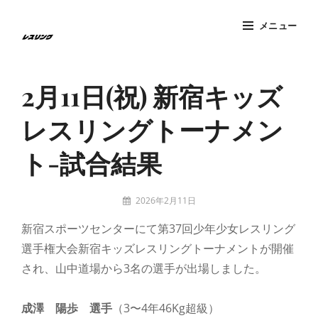
コ
メニュー
ン
テ
Site
ン
Overlay
2月11日(祝) 新宿キッズ
ツ
へ
レスリングトーナメン
ス
キ
ト-試合結果
ッ
プ
投
2026年2月11日
稿
tatzney
新宿スポーツセンターにて第37回少年少女レスリング
者:
選手権大会新宿キッズレスリングトーナメントが開催
され、山中道場から3名の選手が出場しました。
成澤 陽歩 選手
（3〜4年46Kg超級）