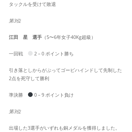
タックルを受けて敗退
第3位
江田 星 選手
（5〜6年女子40Kg超級）
一回戦
2 – 0 ポイント勝ち
引き落としからがぶってゴービハインドして先制した
2点を死守して勝利
準決勝
0 – 9 ポイント負け
第3位
出場した3選手がいずれも銅メダルを獲得しました。