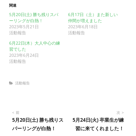
関連
5月20日(土) 勝ち残りスパ
6月17日（土）また新しい
ーリングが白熱！
仲間が増えました
2023年5月21日
2023年6月18日
活動報告
活動報告
6月22日(木）大人中心の練
習でした
2023年6月24日
活動報告
Categories
活動報告
投
前
次
5月20日(土) 勝ち残りス
5月24日(火) 卒業生が練
稿
パーリングが白熱！
習に来てくれました！