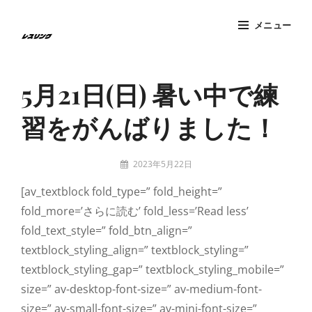
コ
メニュー
ン
テ
Site
ン
Overlay
5月21日(日) 暑い中で練
ツ
へ
習をがんばりました！
ス
キ
投
ッ
2023年5月22日
稿
tatzney
プ
[av_textblock fold_type=” fold_height=”
者:
fold_more=’さらに読む’ fold_less=’Read less’
fold_text_style=” fold_btn_align=”
textblock_styling_align=” textblock_styling=”
textblock_styling_gap=” textblock_styling_mobile=”
size=” av-desktop-font-size=” av-medium-font-
size=” av-small-font-size=” av-mini-font-size=”