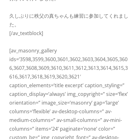
久しぶりに秩父の真ちゃんも練習に参加してくれまし
た。
[/av_textblock]
[av_masonry_gallery
ids=’3598,3599,3600,3601,3602,3603,3604,3605,360
6,3607,3608,3609,3610,3611,3612,3613,3614,3615,3
616,3617,3618,3619,3620,3621′
caption_elements=’title excerpt’ caption_styling=”
caption_display=’always’ img_copyright=” size=’flex’
orientation=” image_size=’masonry’ gap=’large’
columns=’flexible’ av-desktop-columns=” av-
medium-columns=” av-small-columns=” av-mini-
columns=” items=’24’ paginate=’none’ color=”
custom_bg=” img_copyright_font=” av-desktop-