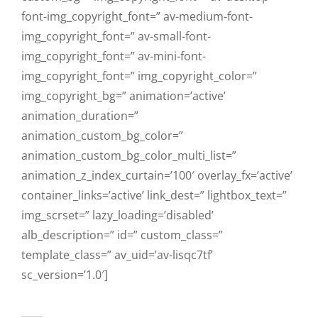
font-img_copyright_font=” av-medium-font-
img_copyright_font=” av-small-font-
img_copyright_font=” av-mini-font-
img_copyright_font=” img_copyright_color=”
img_copyright_bg=” animation=’active’
animation_duration=”
animation_custom_bg_color=”
animation_custom_bg_color_multi_list=”
animation_z_index_curtain=’100′ overlay_fx=’active’
container_links=’active’ link_dest=” lightbox_text=”
img_scrset=” lazy_loading=’disabled’
alb_description=” id=” custom_class=”
template_class=” av_uid=’av-lisqc7tf’
sc_version=’1.0′]