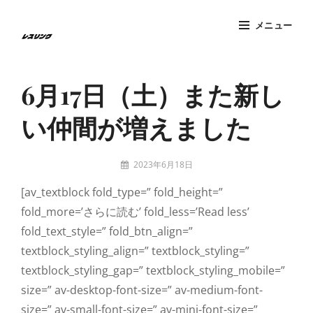
コ
メニュー
ン
テ
Site
ン
Overlay
6月17日（土）また新し
ツ
へ
い仲間が増えました
ス
キ
投
ッ
2023年6月18日
稿
tatzney
プ
[av_textblock fold_type=” fold_height=”
者:
fold_more=’さらに読む’ fold_less=’Read less’
fold_text_style=” fold_btn_align=”
textblock_styling_align=” textblock_styling=”
textblock_styling_gap=” textblock_styling_mobile=”
size=” av-desktop-font-size=” av-medium-font-
size=” av-small-font-size=” av-mini-font-size=”