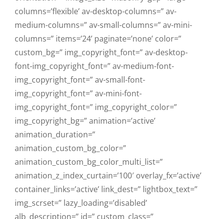
columns=’flexible’ av-desktop-columns=” av-
medium-columns=” av-small-columns=” av-mini-
columns=” items=’24’ paginate=’none’ color=”
custom_bg=” img_copyright_font=” av-desktop-
font-img_copyright_font=” av-medium-font-
img_copyright_font=” av-small-font-
img_copyright_font=” av-mini-font-
img_copyright_font=” img_copyright_color=”
img_copyright_bg=” animation=’active’
animation_duration=”
animation_custom_bg_color=”
animation_custom_bg_color_multi_list=”
animation_z_index_curtain=’100′ overlay_fx=’active’
container_links=’active’ link_dest=” lightbox_text=”
img_scrset=” lazy_loading=’disabled’
alb_description=” id=” custom_class=”