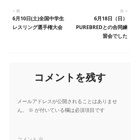
投
前
次
6月10日(土)全国中学生
6月18日（日）
稿
レスリング選手権大会
PUREBREDとの合同練
習会でした
ナ
ビ
ゲ
コメントを残す
ー
メールアドレスが公開されることはありませ
シ
ん。
※
が付いている欄は必須項目です
ョ
コメント
※