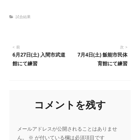
Categories
試合結果
投
前
次
6月27日(土) 入間市武道
7月4日(土) 飯能市民体
稿
館にて練習
育館にて練習
ナ
ビ
コメントを残す
ゲ
ー
メールアドレスが公開されることはありませ
ん。
※
が付いている欄は必須項目です