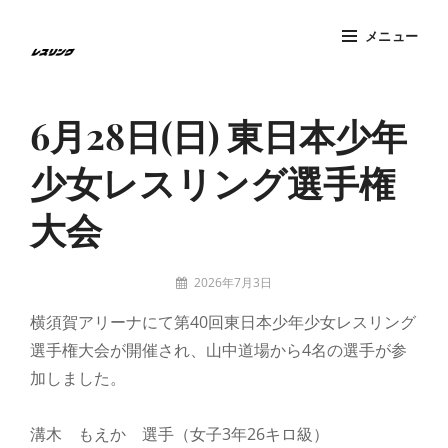
コ
メニュー
ン
テ
Site
ン
Overlay
6月28日(日) 東日本少年
ツ
へ
少女レスリング選手権
ス
キ
大会
ッ
プ
投
2026年7月3日
稿
tatzney
横須賀アリーナにて第40回東日本少年少女レスリング
者:
選手権大会が開催され、山中道場から4名の選手が参
加しました。
溝木 もえか 選手（女子3年26キロ級）