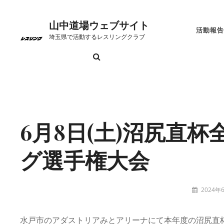
コ
ン
山中道場ウェブサイト
活動報告
テ
埼玉県で活動するレスリングクラブ
ン
検
お
こ
ト
プ
リ
山
ツ
索
問
れ
ッ
ラ
ン
中
へ
い
か
プ
イ
ク
道
Site
ス
合
ら
ペ
バ
場
Overlay
キ
わ
の
ー
シ
に
ッ
6月8日(土)沼尻直
せ
日
ジ
ー
つ
プ
程
ポ
い
グ選手権大会
リ
て
シ
投
2024年
ー
稿
tatzney
者:
水戸市のアダストリアみとアリーナにて本年度の沼尻直