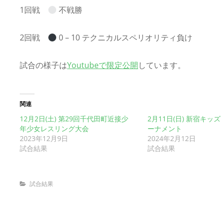
1回戦
不戦勝
2回戦
0 – 10 テクニカルスペリオリティ負け
試合の様子は
Youtubeで限定公開
しています。
関連
12月2日(土) 第29回千代田町近接少
2月11日(日) 新宿キ
年少女レスリング大会
ーナメント
2023年12月9日
2024年2月12日
試合結果
試合結果
Categories
試合結果