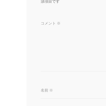
須項目です
ョ
ン
コメント
※
名前
※