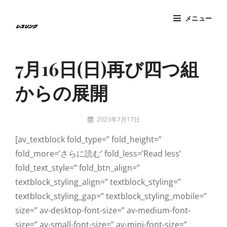
コ
メニュー
ン
テ
Site
ン
Overlay
7月16日(日)再び四つ組
ツ
へ
からの展開
ス
キ
投
ッ
2023年7月17日
稿
tatzney
プ
[av_textblock fold_type=” fold_height=”
者:
fold_more=’さらに読む’ fold_less=’Read less’
fold_text_style=” fold_btn_align=”
textblock_styling_align=” textblock_styling=”
textblock_styling_gap=” textblock_styling_mobile=”
size=” av-desktop-font-size=” av-medium-font-
size=” av-small-font-size=” av-mini-font-size=”