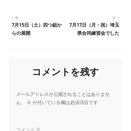
投
前
次
7月15日（土）四つ組か
7月17日（月・祝）埼玉
稿
らの展開
県合同練習会でした
ナ
ビ
コメントを残す
ゲ
ー
メールアドレスが公開されることはありませ
ん。
※
が付いている欄は必須項目です
シ
ョ
コメント
※