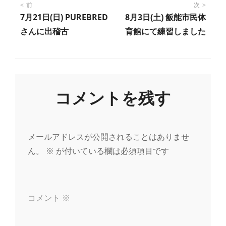
投
前
次
7月21日(日) PUREBRED
8月3日(土) 飯能市民体
稿
さんに出稽古
育館にて練習しました
ナ
ビ
コメントを残す
ゲ
ー
メールアドレスが公開されることはありませ
ん。
※
が付いている欄は必須項目です
シ
ョ
コメント
※
ン