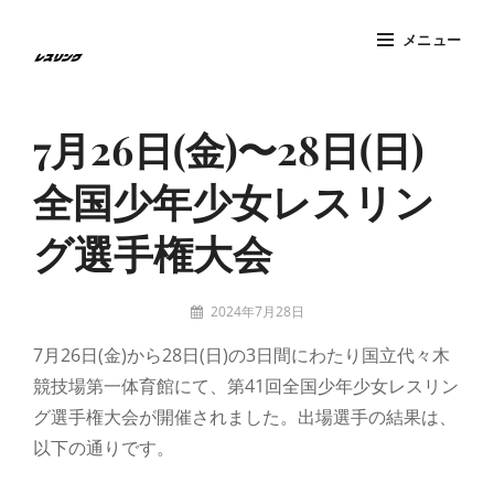
コ
メニュー
ン
テ
Site
ン
Overlay
7月26日(金)〜28日(日)
ツ
へ
全国少年少女レスリン
ス
キ
グ選手権大会
ッ
プ
投
2024年7月28日
稿
tatzney
7月26日(金)から28日(日)の3日間にわたり国立代々木
者:
競技場第一体育館にて、第41回全国少年少女レスリン
グ選手権大会が開催されました。出場選手の結果は、
以下の通りです。