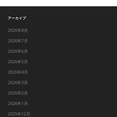
アーカイブ
2026年8月
2026年7月
2026年6月
2026年5月
2026年4月
2026年3月
2026年2月
2026年1月
2025年12月