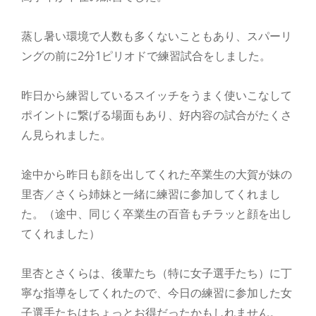
蒸し暑い環境で人数も多くないこともあり、スパーリ
ングの前に2分1ピリオドで練習試合をしました。
昨日から練習しているスイッチをうまく使いこなして
ポイントに繋げる場面もあり、好内容の試合がたくさ
ん見られました。
途中から昨日も顔を出してくれた卒業生の大賀が妹の
里杏／さくら姉妹と一緒に練習に参加してくれまし
た。（途中、同じく卒業生の百音もチラッと顔を出し
てくれました）
里杏とさくらは、後輩たち（特に女子選手たち）に丁
寧な指導をしてくれたので、今日の練習に参加した女
子選手たちはちょっとお得だったかもしれません。