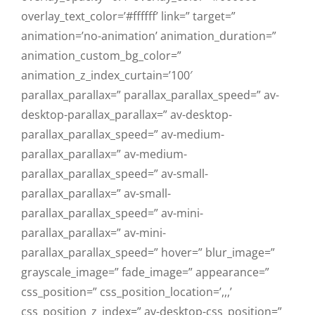
overlay_text_color=’#ffffff’ link=” target=”
animation=’no-animation’ animation_duration=”
animation_custom_bg_color=”
animation_z_index_curtain=’100′
parallax_parallax=” parallax_parallax_speed=” av-
desktop-parallax_parallax=” av-desktop-
parallax_parallax_speed=” av-medium-
parallax_parallax=” av-medium-
parallax_parallax_speed=” av-small-
parallax_parallax=” av-small-
parallax_parallax_speed=” av-mini-
parallax_parallax=” av-mini-
parallax_parallax_speed=” hover=” blur_image=”
grayscale_image=” fade_image=” appearance=”
css_position=” css_position_location=’,,,’
css_position_z_index=” av-desktop-css_position=”