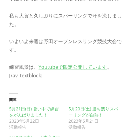
私も大賀と久しぶりにスパーリングで汗を流しまし
た。
いよいよ来週は野田オープンレスリング競技大会で
す。
練習風景は、
Youtubeで限定公開しています
。
[/av_textblock]
関連
5月21日(日) 暑い中で練習
5月20日(土) 勝ち残りスパ
をがんばりました！
ーリングが白熱！
2023年5月22日
2023年5月21日
活動報告
活動報告