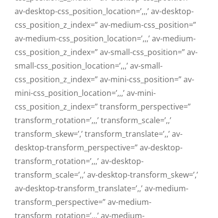
av-desktop-css_position_location=’,,,’ av-desktop-
css_position_z_index=” av-medium-css_position=”
av-medium-css_position_location=’,,,’ av-medium-
css_position_z_index=” av-small-css_position=” av-
small-css_position_location=’,,,’ av-small-
css_position_z_index=” av-mini-css_position=” av-
mini-css_position_location=’,,,’ av-mini-
css_position_z_index=” transform_perspective=”
transform_rotation=’,,,’ transform_scale=’,,’
transform_skew=’,’ transform_translate=’,,’ av-
desktop-transform_perspective=” av-desktop-
transform_rotation=’,,,’ av-desktop-
transform_scale=’,,’ av-desktop-transform_skew=’,’
av-desktop-transform_translate=’,,’ av-medium-
transform_perspective=” av-medium-
transform_rotation=’,,,’ av-medium-