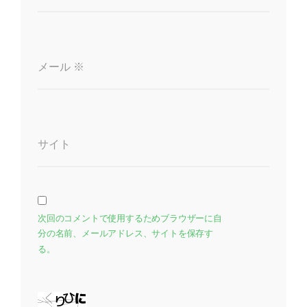
メール
※
サイト
次回のコメントで使用するためブラウザーに自
分の名前、メールアドレス、サイトを保存す
る。