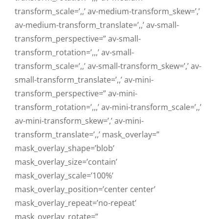
transform_scale=’,,’ av-medium-transform_skew=’,’
av-medium-transform_translate=’,,’ av-small-
transform_perspective=” av-small-
transform_rotation=’,,,’ av-small-
transform_scale=’,,’ av-small-transform_skew=’,’ av-
small-transform_translate=’,,’ av-mini-
transform_perspective=” av-mini-
transform_rotation=’,,,’ av-mini-transform_scale=’,,’
av-mini-transform_skew=’,’ av-mini-
transform_translate=’,,’ mask_overlay=”
mask_overlay_shape=’blob’
mask_overlay_size=’contain’
mask_overlay_scale=’100%’
mask_overlay_position=’center center’
mask_overlay_repeat=’no-repeat’
mask_overlay_rotate=”