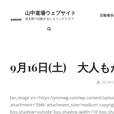
コ
ン
山中道場ウェブサイト
活動報告
テ
埼玉県で活動するレスリングクラブ
ン
検
お
こ
ト
プ
リ
山
ツ
索
問
れ
ッ
ラ
ン
中
へ
い
か
プ
イ
ク
道
Site
ス
合
ら
ペ
バ
場
Overlay
キ
わ
の
ー
シ
に
ッ
9月16日(土) 大
せ
日
ジ
ー
つ
プ
程
ポ
い
リ
て
投
2023年
稿
tatzney
シ
者:
ー
[av_image src=’https://ymmwg.com/wp-content/uploa
attachment=’3946′ attachment_size=’medium’ copyright
box_shadow=’outside’ box_shadow_width=’10’ box_shad