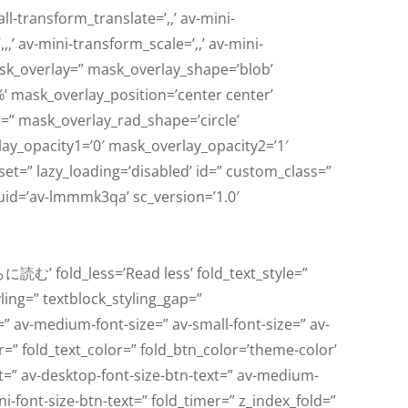
ll-transform_translate=’,,’ av-mini-
’ av-mini-transform_scale=’,,’ av-mini-
ask_overlay=” mask_overlay_shape=’blob’
’ mask_overlay_position=’center center’
=” mask_overlay_rad_shape=’circle’
ay_opacity1=’0′ mask_overlay_opacity2=’1′
rset=” lazy_loading=’disabled’ id=” custom_class=”
uid=’av-lmmmk3qa’ sc_version=’1.0′
に読む’ fold_less=’Read less’ fold_text_style=”
yling=” textblock_styling_gap=”
=” av-medium-font-size=” av-small-font-size=” av-
r=” fold_text_color=” fold_btn_color=’theme-color’
xt=” av-desktop-font-size-btn-text=” av-medium-
ni-font-size-btn-text=” fold_timer=” z_index_fold=”