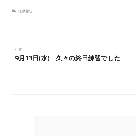
Categories
活動報告
投
前
9月13日(水) 久々の終日練習でした
稿
ナ
ビ
ゲ