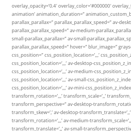
overlay_opacity=’0.4′ overlay_color=’#000000′ overlay_t
animation’ animation_duration=” animation_custom_b
parallax_parallax=” parallax_parallax_speed=” av-desk
parallax_parallax_speed=” av-medium-parallax_parall
small-parallax_parallax=” av-small-parallax_parallax_s
parallax_parallax_speed=” hover=” blur_image=” gray
css_position=” css_position_location=’,,,’ css_positio
css_position_location=’,,,’ av-desktop-css_position_
css_position_location=’,,,’ av-medium-css_position_z_i
css_position_location=’,,,’ av-small-css_position_z_ind
css_position_location=’,,,’ av-mini-css_position_z_ind
transform_rotation=’,,,’ transform_scale=’,,’ transform
transform_perspective=” av-desktop-transform_rotation
transform_skew=’,’ av-desktop-transform_translate=’
transform_rotation=’,,,’ av-medium-transform_scale=’
transform_translate=’,,’ av-small-transform_perspective