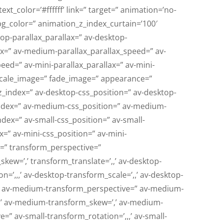
ext_color=’#ffffff’ link=” target=” animation=’no-
g_color=” animation_z_index_curtain=’100′
top-parallax_parallax=” av-desktop-
ax=” av-medium-parallax_parallax_speed=” av-
peed=” av-mini-parallax_parallax=” av-mini-
scale_image=” fade_image=” appearance=”
n_z_index=” av-desktop-css_position=” av-desktop-
z_index=” av-medium-css_position=” av-medium-
ndex=” av-small-css_position=” av-small-
ex=” av-mini-css_position=” av-mini-
ex=” transform_perspective=”
_skew=’,’ transform_translate=’,,’ av-desktop-
=’,,,’ av-desktop-transform_scale=’,,’ av-desktop-
,,’ av-medium-transform_perspective=” av-medium-
,,’ av-medium-transform_skew=’,’ av-medium-
=” av-small-transform_rotation=’,,,’ av-small-