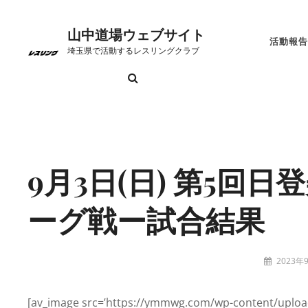
コ
ン
山中道場ウェブサイト
活動報告
テ
埼玉県で活動するレスリングクラブ
ン
検
お
こ
ト
プ
リ
山
ツ
索
問
れ
ッ
ラ
ン
中
へ
い
か
プ
イ
ク
道
Site
ス
合
ら
ペ
バ
場
Overlay
キ
わ
の
ー
シ
に
ッ
9月3日(日) 第5回
せ
日
ジ
ー
つ
プ
程
ポ
い
ーグ戦ー試合結果
リ
て
シ
投
2023年
ー
稿
tatzney
者:
[av_image src=’https://ymmwg.com/wp-content/uploa