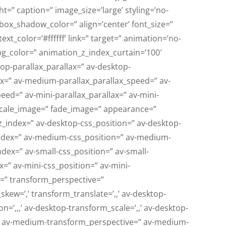
=” caption=” image_size=’large’ styling=’no-
box_shadow_color=” align=’center’ font_size=”
ext_color=’#ffffff’ link=” target=” animation=’no-
g_color=” animation_z_index_curtain=’100′
top-parallax_parallax=” av-desktop-
ax=” av-medium-parallax_parallax_speed=” av-
peed=” av-mini-parallax_parallax=” av-mini-
scale_image=” fade_image=” appearance=”
n_z_index=” av-desktop-css_position=” av-desktop-
z_index=” av-medium-css_position=” av-medium-
ndex=” av-small-css_position=” av-small-
ex=” av-mini-css_position=” av-mini-
ex=” transform_perspective=”
_skew=’,’ transform_translate=’,,’ av-desktop-
=’,,,’ av-desktop-transform_scale=’,,’ av-desktop-
,,’ av-medium-transform_perspective=” av-medium-