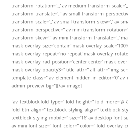
transform_rotation=’,,,’ av-medium-transform_scale=’
transform_translate=’,,’ av-small-transform_perspective
transform_scale=’,,’ av-small-transform_skew=’,’ av-sma
transform_perspective=” av-mini-transform_rotation=’,,,
transform_skew=’,’ av-mini-transform_translate=’,,’ m
mask_overlay_size=’contain’ mask_overlay_scale=’100%
mask_overlay_repeat=’no-repeat’ mask_overlay_rotate
mask_overlay_rad_position=’center center’ mask_overl
mask_overlay_opacity3=” title_attr=” alt_attr=” img_sc
template_class=” av_element_hidden_in_editor=’0′ av_
admin_preview_bg=”][/av_image]
[av_textblock fold_type=” fold_height=” fold_more=’さら
fold_btn_align=” textblock_styling_align=” textblock_st
textblock_styling_mobile=” size=’16’ av-desktop-font-s
av-mini-font-size=” font_color=” color=” fold_overlay_