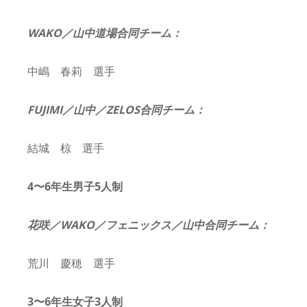
WAKO／山中道場合同チーム：
中嶋 春莉 選手
FUJIMI／山中／ZELOS合同チーム：
結城 椋 選手
4〜6年生男子5人制
花咲／WAKO／フェニックス／山中合同チーム：
荒川 慶穂 選手
3〜6年生女子3人制