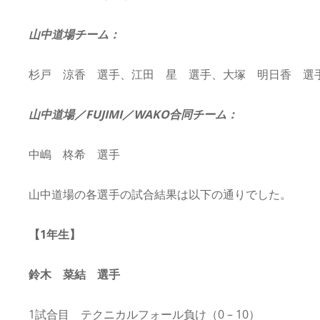
山中道場チーム：
杉戸 涼香 選手、江田 星 選手、大塚 明日香 選
山中道場／FUJIMI／WAKO合同チーム：
中嶋 柊希 選手
山中道場の各選手の試合結果は以下の通りでした。
【1年生】
鈴木 菜結 選手
1試合目 テクニカルフォール負け（0 – 10）