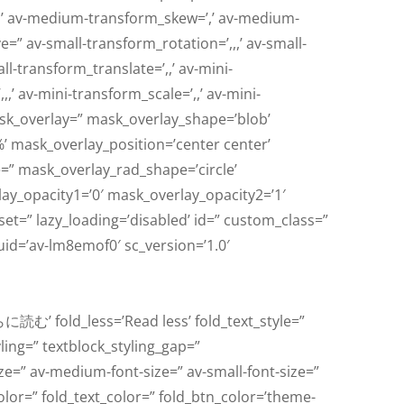
,,’ av-medium-transform_skew=’,’ av-medium-
=” av-small-transform_rotation=’,,,’ av-small-
ll-transform_translate=’,,’ av-mini-
’ av-mini-transform_scale=’,,’ av-mini-
ask_overlay=” mask_overlay_shape=’blob’
’ mask_overlay_position=’center center’
=” mask_overlay_rad_shape=’circle’
ay_opacity1=’0′ mask_overlay_opacity2=’1′
rset=” lazy_loading=’disabled’ id=” custom_class=”
uid=’av-lm8emof0′ sc_version=’1.0′
に読む’ fold_less=’Read less’ fold_text_style=”
yling=” textblock_styling_gap=”
ize=” av-medium-font-size=” av-small-font-size=”
color=” fold_text_color=” fold_btn_color=’theme-