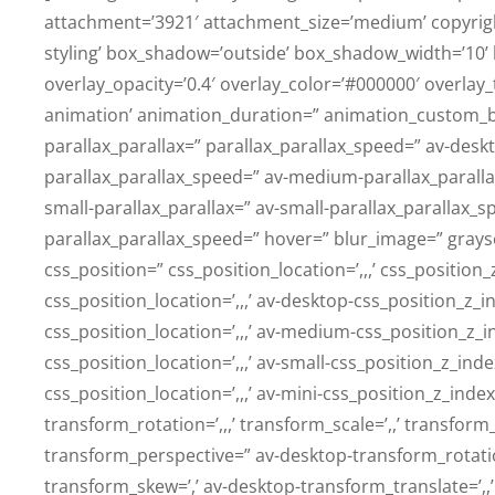
attachment=’3921′ attachment_size=’medium’ copyright
styling’ box_shadow=’outside’ box_shadow_width=’10’ 
overlay_opacity=’0.4′ overlay_color=’#000000′ overlay_t
animation’ animation_duration=” animation_custom_b
parallax_parallax=” parallax_parallax_speed=” av-desk
parallax_parallax_speed=” av-medium-parallax_parall
small-parallax_parallax=” av-small-parallax_parallax_s
parallax_parallax_speed=” hover=” blur_image=” gray
css_position=” css_position_location=’,,,’ css_positio
css_position_location=’,,,’ av-desktop-css_position_
css_position_location=’,,,’ av-medium-css_position_z_i
css_position_location=’,,,’ av-small-css_position_z_ind
css_position_location=’,,,’ av-mini-css_position_z_ind
transform_rotation=’,,,’ transform_scale=’,,’ transform
transform_perspective=” av-desktop-transform_rotation
transform_skew=’,’ av-desktop-transform_translate=’