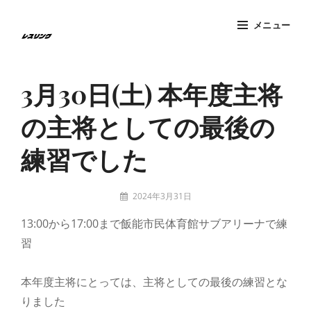
コ
メニュー
ン
テ
Site
ン
Overlay
3月30日(土) 本年度主将
ツ
へ
の主将としての最後の
ス
キ
練習でした
ッ
プ
投
2024年3月31日
稿
tatzney
13:00から17:00まで飯能市民体育館サブアリーナで練
者:
習
本年度主将にとっては、主将としての最後の練習とな
りました