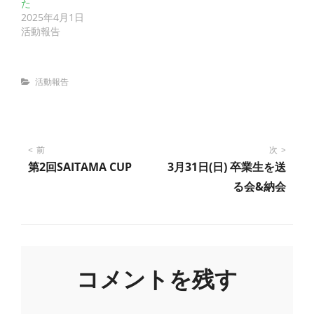
た
2025年4月1日
活動報告
Categories
活動報告
投
前
次
第2回SAITAMA CUP
3月31日(日) 卒業生を送
稿
る会&納会
ナ
ビ
コメントを残す
ゲ